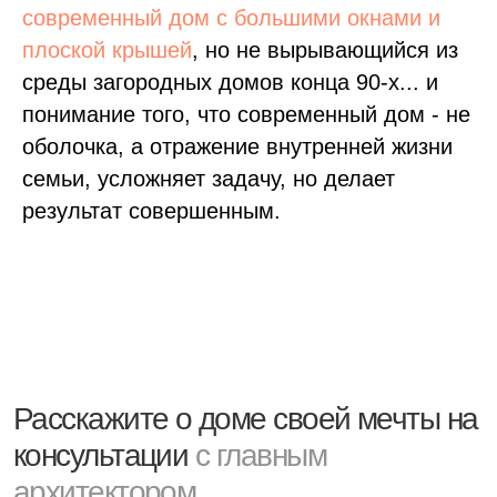
Обсудим концепцию, планировку, покажем
современный дом с большими окнами и
этапы, сроки и бюджет проекта
плоской крышей
, но не вырывающийся из
среды загородных домов конца 90-х... и
понимание того, что современный дом - не
оболочка, а отражение внутренней жизни
семьи, усложняет задачу, но делает
Я согласен на обработку персональных данных
результат совершенным.
в соответствии с
политикой конфиденциальности
Отправить
Процесс работы
О компании
Блог
Проекты